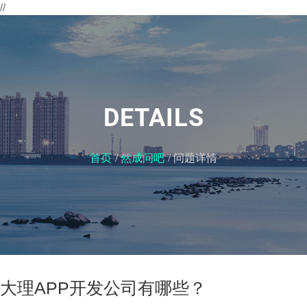
//
DETAILS
首页
然成问吧
问题详情
大理APP开发公司有哪些？