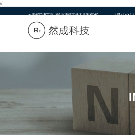
//
0871-673
云南省昆明市西山区滇池路方舟大厦附楼5楼